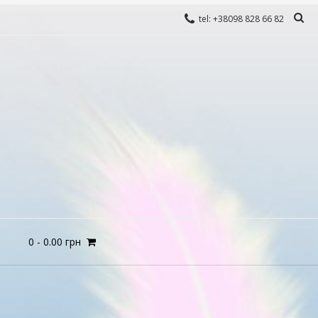
tel: +38098 828 66 82
0
-
0.00
грн