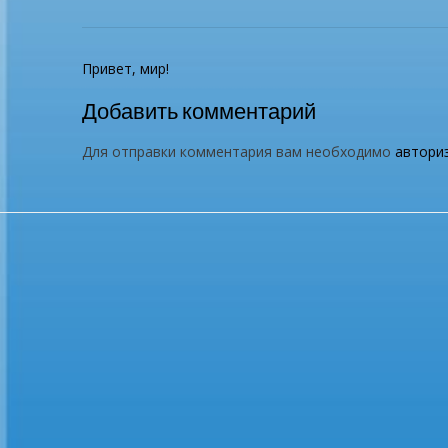
Н
Привет, мир!
а
Добавить комментарий
в
и
Для отправки комментария вам необходимо
автори
г
а
ц
и
я
п
о
з
а
п