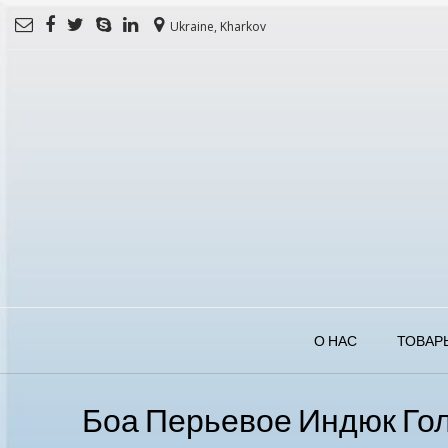
Ukraine, Kharkov
О НАС
ТОВАР
Боа Перьевое Индюк Го