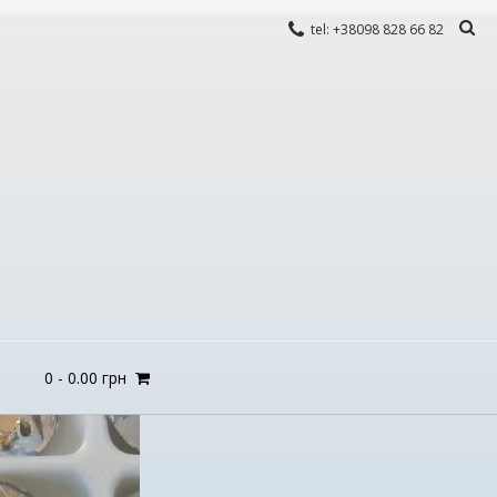
tel: +38098 828 66 82
0
-
0.00
грн