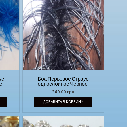
ус
Боа Перьевое Страус
е
однослойное Черное.
360.00
грн
ДОБАВИТЬ В КОРЗИНУ