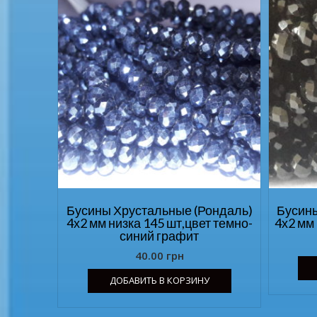
Бусины Хрустальные (Рондаль)
Бусины
4х2 мм низка 145 шт,цвет темно-
4х2 мм
синий графит
40.00
грн
ДОБАВИТЬ В КОРЗИНУ