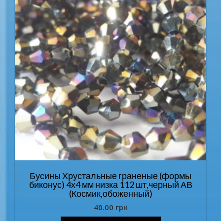
Бусины Хрустальные граненые (формы
биконус) 4х4 мм низка 112 шт,черный АВ
(Космик,обоженный)
40.00
грн