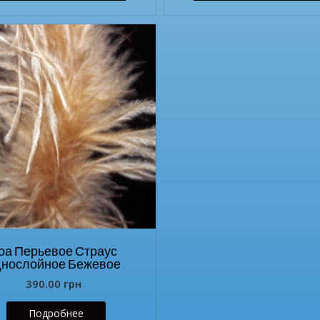
оа Перьевое Страус
днослойное Бежевое
390.00
грн
Подробнее