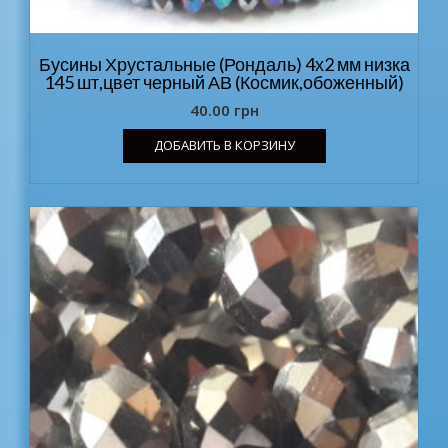
Бусины Хрустальные (Рондаль) 4х2 мм низка
145 шт,цвет черный АВ (Космик,обоженный)
40.00
грн
ДОБАВИТЬ В КОРЗИНУ