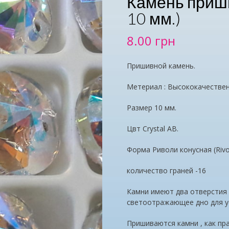
Камень приши
10 мм.)
8.00
грн
Пришивной камень.
Метериал : Высококачестве
Размер 10 мм.
Цвт Crystal АВ.
Форма Риволи конусная (Rivo
количество граней -16
Камни имеют два отверстия
светоотражающее дно для ус
Пришиваются камни , как пр