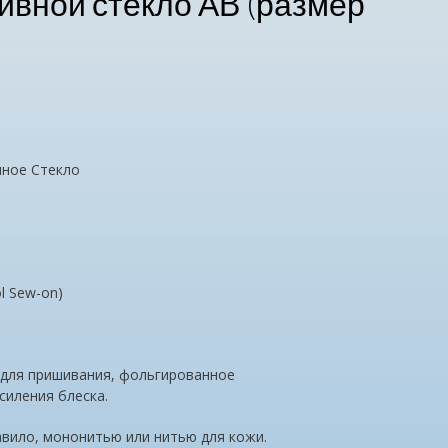
вной стекло АВ (размер
нное Стекло
l Sew-on)
 для пришивания, фольгированное
иления блеска.
авило, мононитью или нитью для кожи.