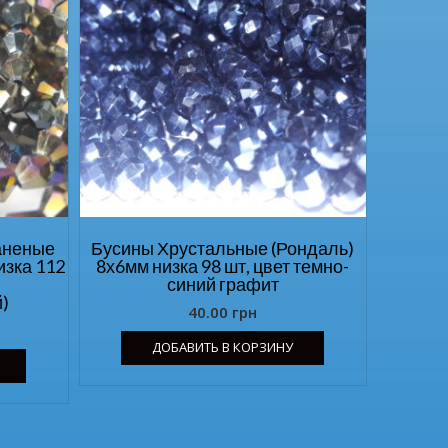
аненые
Бусины Хрустальные (Рондаль)
изка 112
8х6мм низка 98 шт, цвет темно-
синий графит
й)
40.00
грн
ДОБАВИТЬ В КОРЗИНУ