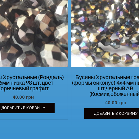
 Хрустальные (Рондаль)
Бусины Хрустальные гр
6мм низка 98 шт, цвет
(формы биконус) 4х4 мм н
Коричневый графит
шт,черный АВ
(Космик,обоженны
40.00
грн
40.00
грн
ДОБАВИТЬ В КОРЗИНУ
ДОБАВИТЬ В КОРЗИНУ