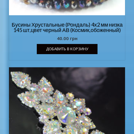
Бусины Хрустальные (Рондаль) 4х2 мм низка
145 шт,цвет черный АВ (Космик,обоженный)
40.00
грн
ДОБАВИТЬ В КОРЗИНУ